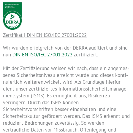
Zertifikat | DIN EN ISO/IEC 27001:2022
Wir wurden erfolgreich von der DEKRA auditiert und sind
nun
DIN EN ISO/IEC 27001:2022
zertifiziert.
Mit der Zertifizierung weisen wir nach, dass ein an­ge­mes­
se­nes Si­cher­heits­ni­veau er­reicht wurde und die­ses kon­ti­
nu­ier­lich wei­ter­ent­wi­ckelt wird. Als Grundlage hierfür
dient unser zertifiziertes In­for­ma­ti­ons­si­cher­heits­ma­nage­
mentsystem (ISMS). Es ermöglicht uns, Risiken zu
verringern. Durch das ISMS können
Sicherheitsvorschriften besser eingehalten und eine
Sicherheitskultur gefördert werden. Das ISMS erkennt und
reduziert Bedrohungen zuverlässig. So werden
vertrauliche Daten vor Missbrauch, Offenlegung und