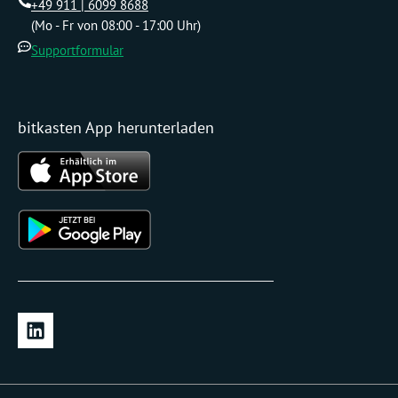
+49 911 | 6099 8688
(Mo - Fr von 08:00 - 17:00 Uhr)
Supportformular
bitkasten App herunterladen
L
i
n
k