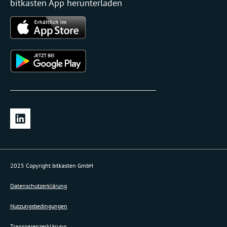
bitkasten App herunterladen
L
i
n
k
e
2025 Copyright bitkasten GmbH
d
i
Datenschutzerklärung
n
Nutzungsbedingungen
Transparenzerklärung