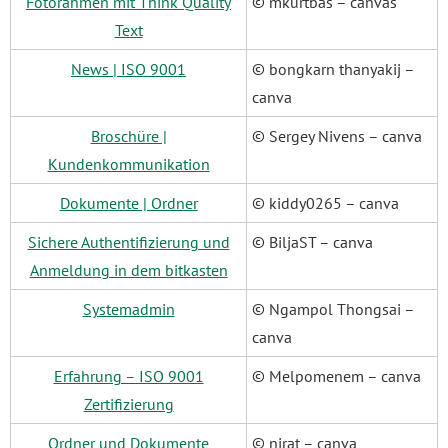
Fotorahmen mit Think Quality
© mkurtbas – canvas
Text
News | ISO 9001
© bongkarn thanyakij –
canva
Broschüre |
© Sergey Nivens – canva
Kundenkommunikation
Dokumente | Ordner
© kiddy0265 – canva
Sichere Authentifizierung und
© BiljaST – canva
Anmeldung in dem bitkasten
Systemadmin
© Ngampol Thongsai –
canva
Erfahrung – ISO 9001
© Melpomenem – canva
Zertifizierung
Ordner und Dokumente
© nirat – canva