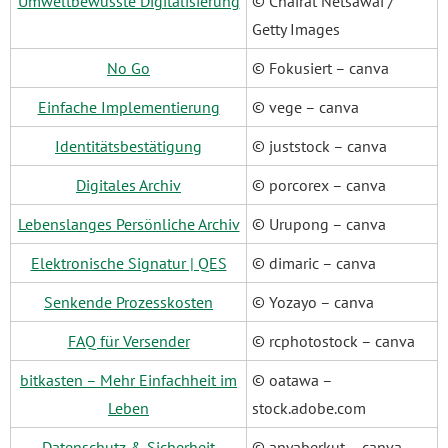
Umweltbewusste Digitalisierung
© Chairat Netsawai /
Getty Images
No Go
© Fokusiert – canva
Einfache Implementierung
© vege – canva
Identitätsbestätigung
© juststock – canva
Digitales Archiv
© porcorex – canva
Lebenslanges Persönliche Archiv
© Urupong – canva
Elektronische Signatur | QES
© dimaric – canva
Senkende Prozesskosten
© Yozayo – canva
FAQ für Versender
© rcphotostock – canva
bitkasten – Mehr Einfachheit im
© oatawa –
Leben
stock.adobe.com
Datenschutz & Sicherheit
© anyaberkut – canva