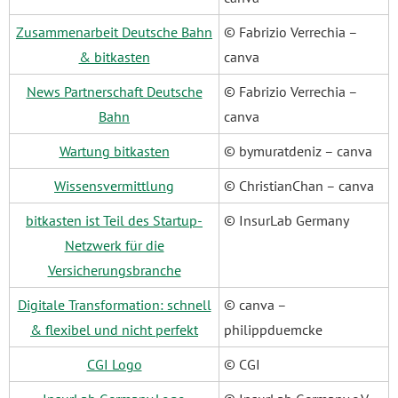
Zusammenarbeit Deutsche Bahn
© Fabrizio Verrechia –
& bitkasten
canva
News Partnerschaft Deutsche
© Fabrizio Verrechia –
Bahn
canva
Wartung bitkasten
© bymuratdeniz – canva
Wissensvermittlung
© ChristianChan – canva
bitkasten ist Teil des Startup-
© InsurLab Germany
Netzwerk für die
Versicherungsbranche
Digitale Transformation: schnell
© canva –
& flexibel und nicht perfekt
philippduemcke
CGI Logo
© CGI