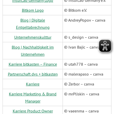
InsurLab Germany Logo
© InsurLab Germany e.V.
Bitkom Logo
© Bitkom e.V.
Blog | Digitale
© AndreyPopov – canva
Entgeltabrechnung
Unternehmenskulttur
© s_design – canva
Blog | Nachhaltigkeit im
© Ivan Bajic – canva
Unternehmen
Karriere bitkasten – Finance
© utah778 – canva
Partnerschaft dvs + bitkasten
© malerapaso – canva
Karriere
© Zerbor – canva
Karriere Marketing & Brand
© mrPliskin – canva
Manager
Karriere Product Owner
© vaeenma – canva