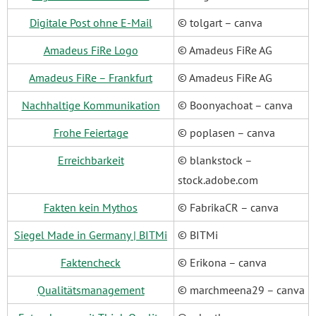
Digitale Post ohne E-Mail
© tolgart – canva
Amadeus FiRe Logo
© Amadeus FiRe AG
Amadeus FiRe – Frankfurt
© Amadeus FiRe AG
Nachhaltige Kommunikation
© Boonyachoat – canva
Frohe Feiertage
© poplasen – canva
Erreichbarkeit
© blankstock –
stock.adobe.com
Fakten kein Mythos
© FabrikaCR – canva
Siegel Made in Germany | BITMi
© BITMi
Faktencheck
© Erikona – canva
Qualitätsmanagement
© marchmeena29 – canva