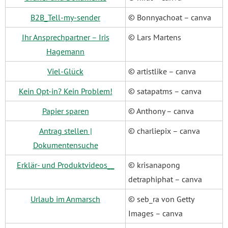
B2B_Tell-my-sender
© Bonnyachoat – canva
Ihr Ansprechpartner – Iris
© Lars Martens
Hagemann
Viel-Glück
© artistlike – canva
Kein Opt-in? Kein Problem!
© satapatms – canva
Papier sparen
© Anthony – canva
Antrag stellen |
© charliepix – canva
Dokumentensuche
Erklär- und Produktvideos__
© krisanapong
detraphiphat – canva
Urlaub im Anmarsch
© seb_ra von Getty
Images – canva