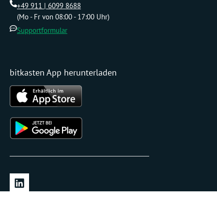
+49 911 | 6099 8688
(Mo - Fr von 08:00 - 17:00 Uhr)
Supportformular
bitkasten App herunterladen
L
i
n
k