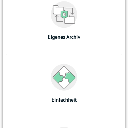
Zentrale digitale Ablage
Empfangene Dokumente einfach archivieren
Scannen & Ablegen analoger Dokumente
durch Foto-Scan
Eigenes Archiv
Immer alles dabei
Nur noch ein Passwort
Zugriff über App oder Web Client
Push Benachrichtigung Eingang neuer
Dokumente
Einfachheit