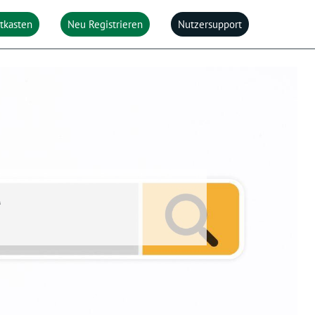
itkasten
Neu Registrieren
Nutzersupport
“