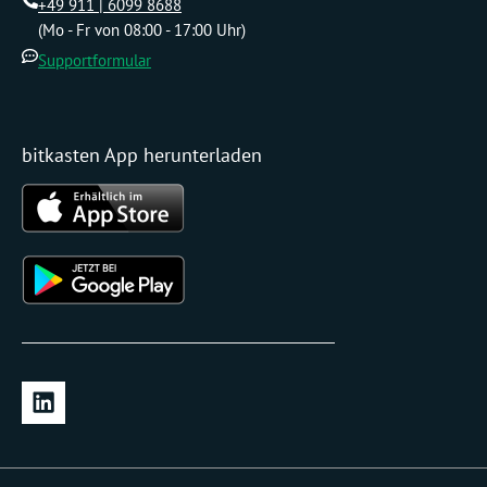
+49 911 | 6099 8688
(Mo - Fr von 08:00 - 17:00 Uhr)
Supportformular
bitkasten App herunterladen
L
i
n
k