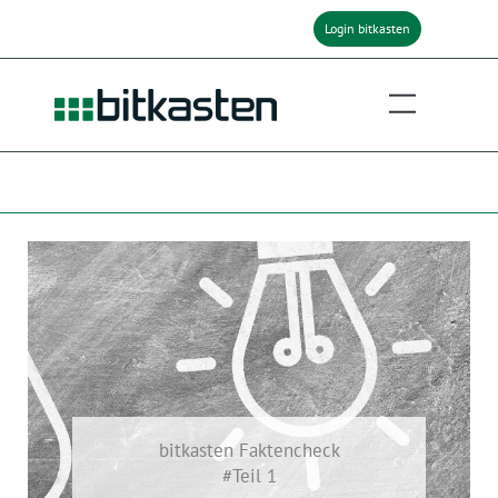
Zum
Login bitkasten
Inhalt
springen
bitkasten Faktencheck
#Teil 1