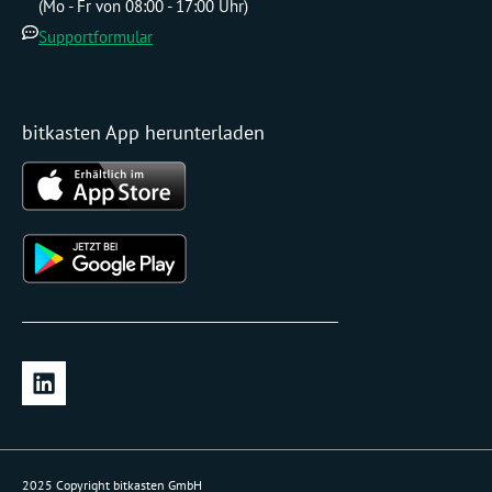
(Mo - Fr von 08:00 - 17:00 Uhr)
Supportformular
bitkasten App herunterladen
L
i
n
k
e
2025 Copyright bitkasten GmbH