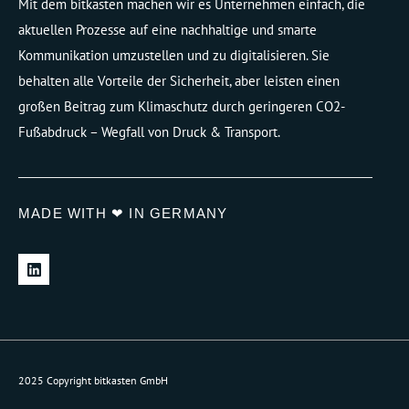
Mit dem bitkasten machen wir es Unternehmen einfach, die
aktuellen Prozesse auf eine nachhaltige und smarte
Kommunikation umzustellen und zu digitalisieren. Sie
behalten alle Vorteile der Sicherheit, aber leisten einen
großen Beitrag zum Klimaschutz durch geringeren CO2-
Fußabdruck – Wegfall von Druck & Transport.
MADE WITH ❤ IN GERMANY
L
i
n
k
e
d
i
n
2025 Copyright bitkasten GmbH